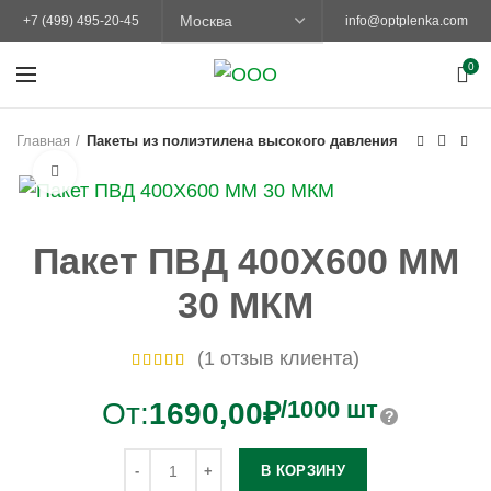
+7 (499) 495-20-45
info@optplenka.com
0
Главная
Пакеты из полиэтилена высокого давления
Увеличить
Пакет ПВД 400Х600 ММ
30 МКМ
(
1
отзыв клиента)
/1000 шт
От:
1690,00
₽
В КОРЗИНУ