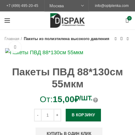
+7 (499) 495-20-45
info@optplenka.com
0
Главная
Пакеты из полиэтилена высокого давления
Увеличить
Пакеты ПВД 88*130см
55мкм
/ШТ.
От:
15,00
₽
В КОРЗИНУ
КУПИТЬ В ОДИН КЛИК