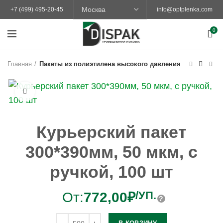
+7 (499) 495-20-45
info@optplenka.com
0
Главная
Пакеты из полиэтилена высокого давления
Увеличить
Курьерский пакет
300*390мм, 50 мкм, с
ручкой, 100 шт
/УП.
От:
772,00
₽