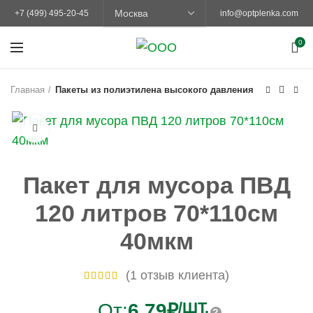
+7 (499) 495-20-45
info@optplenka.com
0
Главная
Пакеты из полиэтилена высокого давления
Увеличить
Пакет для мусора ПВД
120 литров 70*110см
40мкм
(
1
отзыв клиента)
/ШТ.
От:
6,79
₽