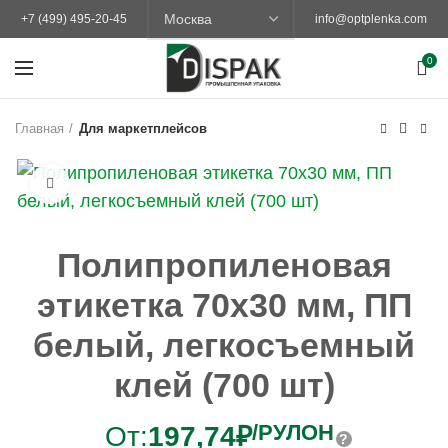
+7 (499) 495-20-45
info@optplenka.com
0
Главная
Для маркетплейсов
Увеличить
Полипропиленовая
этикетка 70х30 мм, ПП
белый, легкосъемный
клей (700 шт)
/РУЛОН
От:
197,74
₽