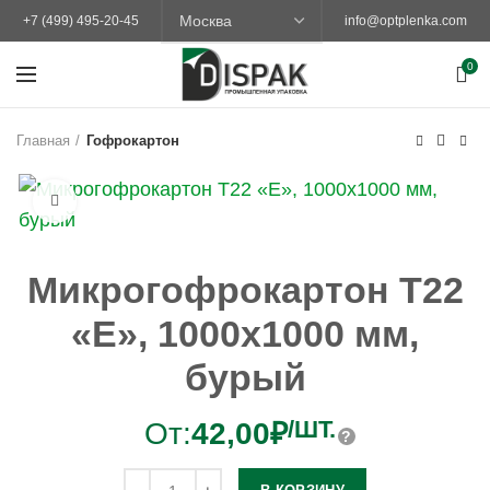
+7 (499) 495-20-45
info@optplenka.com
0
Главная
Гофрокартон
Увеличить
Микрогофрокартон Т22
«Е», 1000х1000 мм,
бурый
/ШТ.
От:
42,00
₽