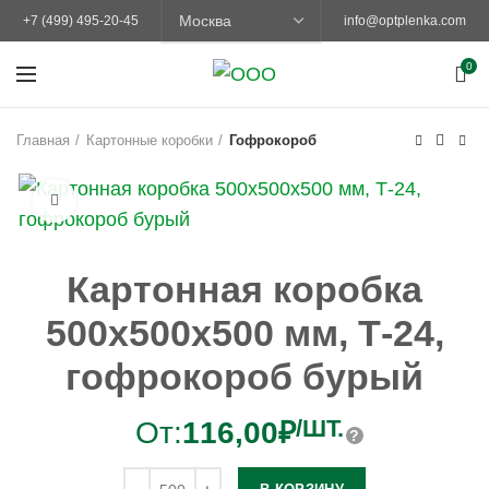
+7 (499) 495-20-45
info@optplenka.com
0
Главная
Картонные коробки
Гофрокороб
Увеличить
Картонная коробка
500х500х500 мм, Т-24,
гофрокороб бурый
/ШТ.
От:
116,00
₽