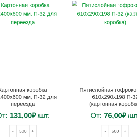
Картонная коробка
Пятислойная гофроко
х400х600 мм, П-32 для
610x290x198 П-3
переезда
(картонная коробк
От:
131,00
₽
От:
76,00
₽
/ШТ.
/ШТ