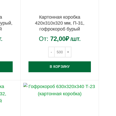
а
Картонная коробка
бурый,
420х310х320 мм, П-31,
й
гофрокороб бурый
От:
72,00
₽
.
/ШТ.
В КОРЗИНУ