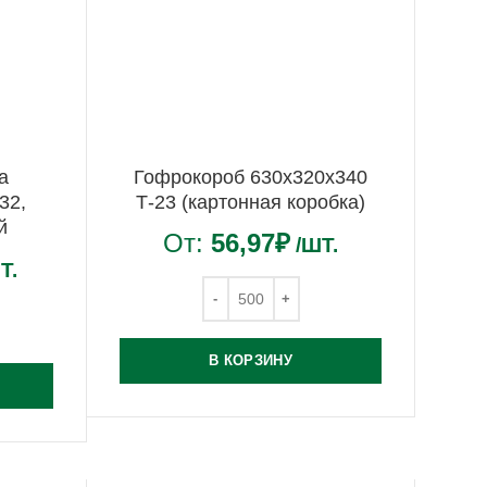
а
Гофрокороб 630х320х340
32,
Т-23 (картонная коробка)
й
От:
56,97
₽
/ШТ.
Т.
В КОРЗИНУ