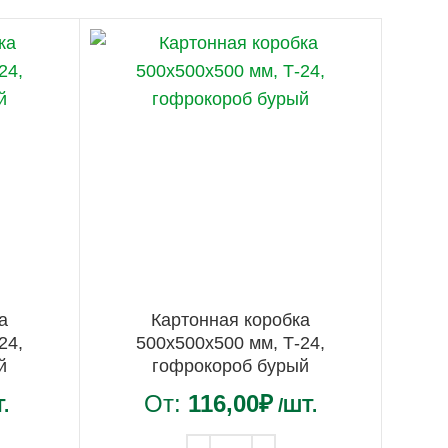
а
Картонная коробка
24,
500х500х500 мм, Т-24,
й
гофрокороб бурый
От:
116,00
₽
.
/ШТ.