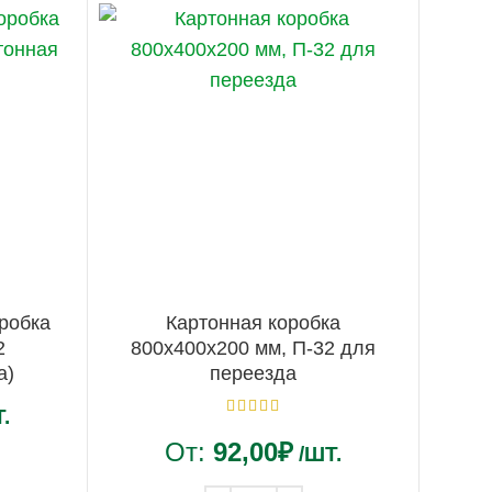
робка
Картонная коробка
2
800х400х200 мм, П-32 для
а)
переезда
.
От:
92,00
₽
/ШТ.