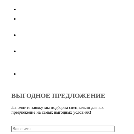
Конкурентные цены от производителя
Высокое качество продукции, работаем по
международным стандартам
Доставка по Москве от 3-х дней при заказе от
30000 рублей
Индивидуальный подход к потребностям каждого
клиента,
предложим оптимальные варианты
Продукция всегда в наличии в нужном объеме
ВЫГОДНОЕ ПРЕДЛОЖЕНИЕ
Заполните заявку мы подберем специально для вас
предложение на самых выгодных условиях!