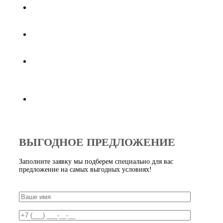
Высокое качество продукции, работаем по
международным стандартам
Доставка по Москве от 3-х дней при заказе от
30000 рублей
Индивидуальный подход к потребностям каждого
клиента,
предложим оптимальные варианты
Продукция всегда в наличии в нужном объеме
ВЫГОДНОЕ ПРЕДЛОЖЕНИЕ
Заполните заявку мы подберем специально для вас
предложение на самых выгодных условиях!