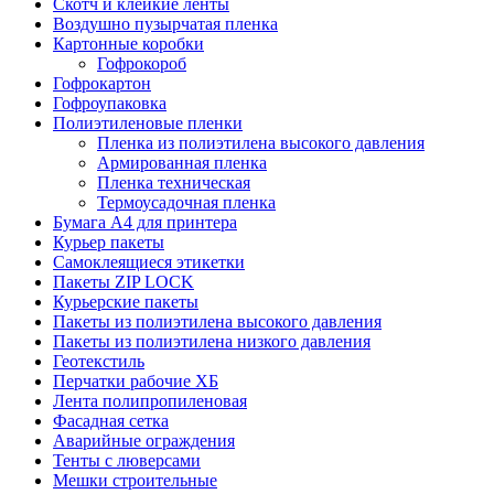
Скотч и клейкие ленты
Воздушно пузырчатая пленка
Картонные коробки
Гофрокороб
Гофрокартон
Гофроупаковка
Полиэтиленовые пленки
Пленка из полиэтилена высокого давления
Армированная пленка
Пленка техническая
Термоусадочная пленка
Бумага А4 для принтера
Курьер пакеты
Самоклеящиеся этикетки
Пакеты ZIP LOCK
Курьерские пакеты
Пакеты из полиэтилена высокого давления
Пакеты из полиэтилена низкого давления
Геотекстиль
Перчатки рабочие ХБ
Лента полипропиленовая
Фасадная сетка
Аварийные ограждения
Тенты с люверсами
Мешки строительные