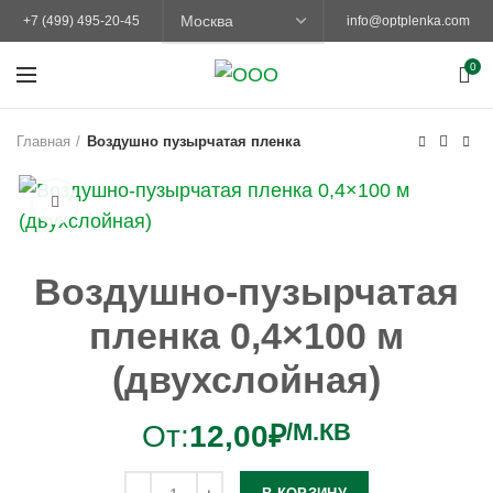
+7 (499) 495-20-45
info@optplenka.com
0
Главная
Воздушно пузырчатая пленка
Увеличить
Воздушно-пузырчатая
пленка 0,4×100 м
(двухслойная)
/М.КВ
От:
12,00
₽