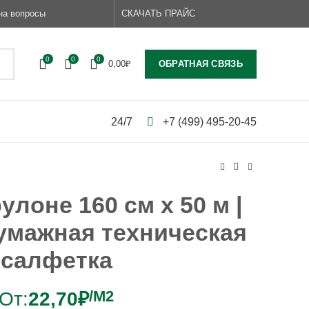
на вопросы
СКАЧАТЬ ПРАЙС
0
0
0
ОБРАТНАЯ СВЯЗЬ
0,00
₽
24/7
+7 (499) 495-20-45
улоне 160 см х 50 м |
умажная техническая
салфетка
/М2
От:
22,70
₽