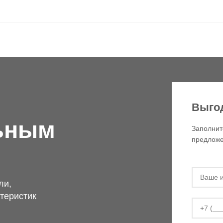
Выго
ьным
Заполнит
предложе
ли,
теристик