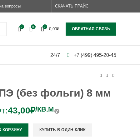
на вопросы
СКАЧАТЬ ПРАЙС
0
0
0
ОБРАТНАЯ СВЯЗЬ
0,00
₽
24/7
+7 (499) 495-20-45
Э (без фольги) 8 мм
/КВ.М
т:
43,00
₽
В КОРЗИНУ
КУПИТЬ В ОДИН КЛИК