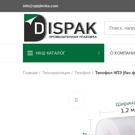
info@optplenka.com
НАШ КАТАЛОГ
О КОМПАНИ
Главная
Теплоизоляция
Тепофол
Тепофол НПЭ (без ф
Увеличить