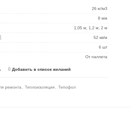
26 кг/м3
8 мм
1,05 м, 1,2 м, 2 м
Е
52 кв/м
6 шт
От паллета
ь
Добавить в список желаний
ля ремонта
,
Теплоизоляция
,
Тепофол