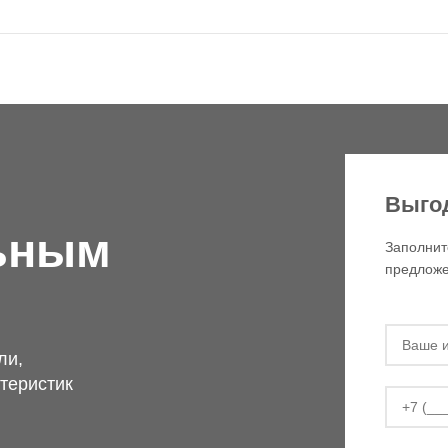
Выго
ьным
Заполнит
предложе
ли,
теристик