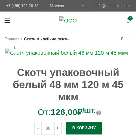
+7 (499) 495-20-45
info@optplenka.com
0
Главная
Скотч и клейкие ленты
Увеличить
Скотч упаковочный
белый 48 мм 120 м 45
мкм
/ШТ.
От:
126,00
₽
В КОРЗИНУ