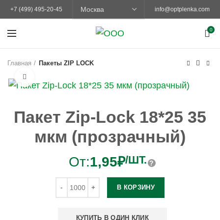
+7 (499) 495-20-45
info@optplenka.com
0
Главная
Пакеты ZIP LOCK
Увеличить
Пакет Zip-Lock 18*25 35
мкм (прозрачный)
/ШТ.
От:
1,95
₽
В КОРЗИНУ
КУПИТЬ В ОДИН КЛИК