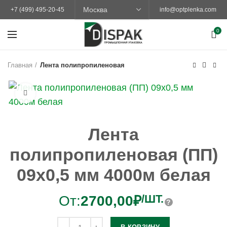
+7 (499) 495-20-45
info@optplenka.com
0
Главная
Лента полипропиленовая
Увеличить
Лента
полипропиленовая (ПП)
09х0,5 мм 4000м белая
/ШТ.
От:
2700,00
₽