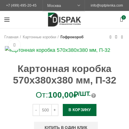
+7 (499) 495-20-45
info@optplenka.com
0
Главная
Картонные коробки
Гофрокороб
Увеличить
Картонная коробка
570х380х380 мм, П-32
/ШТ.
От:
100,00
₽
В КОРЗИНУ
КУПИТЬ В ОДИН КЛИК