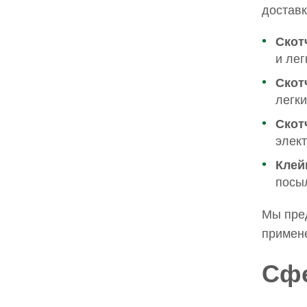
доставк
Скот
и лег
Скот
легки
Скот
элек
Клей
посы
Мы пре
примен
Сфе