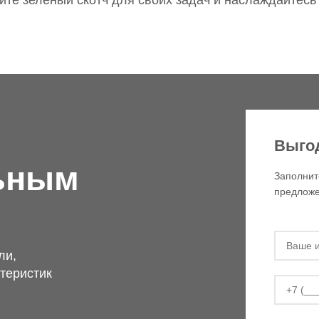
те зеленый скотч для своих задач и наслаждайтесь
Выго
ьным
Заполнит
предложе
ли,
теристик