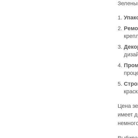
Зеленый
Упак
Ремо
креп
Деко
дизай
Пром
проце
Стро
краск
Цена зе
имеет д
немного