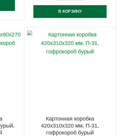
В КОРЗИНУ
а
Картонная коробка
бурый,
420х310х320 мм, П-31,
й
гофрокороб бурый