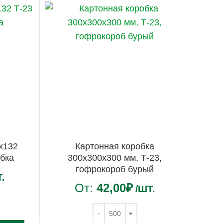
х132
Картонная коробка
обка
300х300х300 мм, Т-23,
гофрокороб бурый
.
От:
42,00
₽
/ШТ.