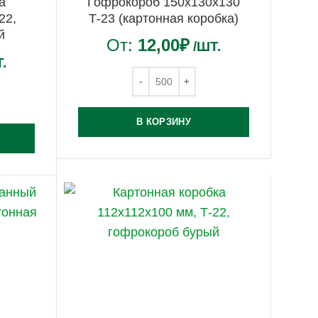
а
Гофрокороб 150х130х130
22,
Т-23 (картонная коробка)
й
От:
12,00
₽
/ШТ.
.
В КОРЗИНУ