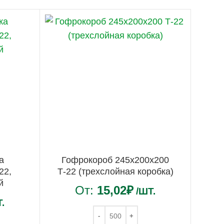
а
Гофрокороб 245х200х200
22,
Т-22 (трехслойная коробка)
й
От:
15,02
₽
/ШТ.
.