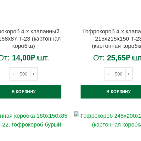
окороб 4-х клапанный
Гофрокороб 4-х клап
158х87 Т-23 (картонная
215х215х150 Т-2
коробка)
(картонная коробк
От:
14,00
₽
От:
25,65
₽
/ШТ.
/ШТ
В КОРЗИНУ
В КОРЗИНУ