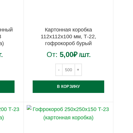
анный
Картонная коробка
3
112х112х100 мм, Т-22,
а)
гофрокороб бурый
От:
5,00
₽
.
/ШТ.
В КОРЗИНУ