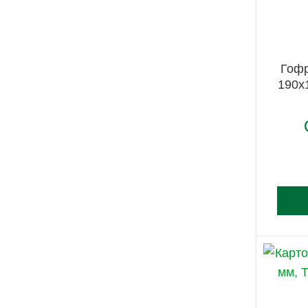
Гофр
190х