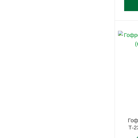
Гоф
Т-2