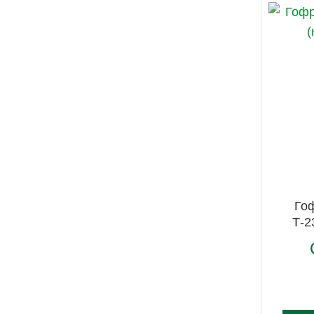
Го
Т-2