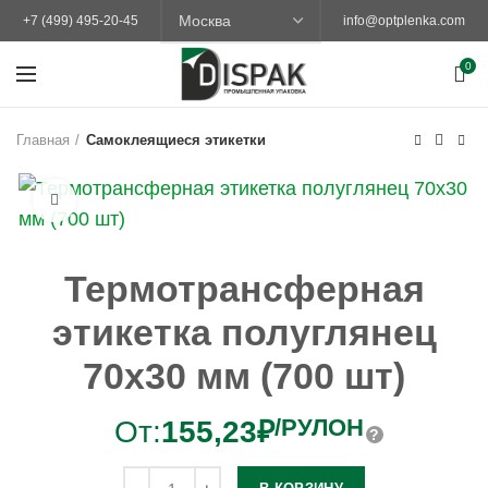
+7 (499) 495-20-45
info@optplenka.com
0
Главная
Самоклеящиеся этикетки
Увеличить
Термотрансферная
этикетка полуглянец
70х30 мм (700 шт)
/РУЛОН
От:
155,23
₽