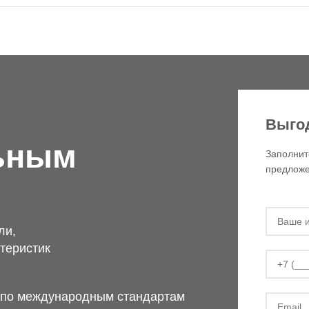
Выго
ьным
Заполнит
предложе
ли,
теристик
м по международным стандартам