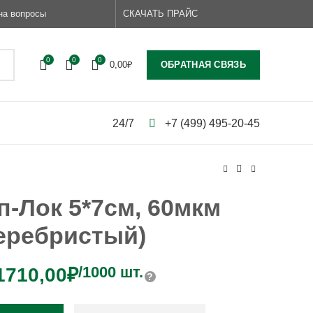
на вопросы
СКАЧАТЬ ПРАЙС
0
0
0
ОБРАТНАЯ СВЯЗЬ
0,00
₽
24/7
+7 (499) 495-20-45
п-Лок 5*7см, 60мкм
еребристый)
/1000 шт.
1710,00
₽