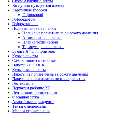
Скотч и клейкие ленты
Воздушно пузырчатая пленка
Картонные коробки
Гофрокороб
Гофрокартон
Гофроупаковка
Полиэтиленовые пленки
Пленка из полиэтилена высокого давления
Армированная пленка
Пленка техническая
Термоусадочная пленка
Бумага А4 для принтера
Курьер пакеты
Самоклеящиеся этикетки
Пакеты ZIP LOCK
Курьерские пакеты
Пакеты из полиэтилена высокого давления
Пакеты из полиэтилена низкого давления
Геотекстиль
Перчатки рабочие ХБ
Лента полипропиленовая
Фасадная сетка
Аварийные ограждения
Тенты с люверсами
Мешки строительные