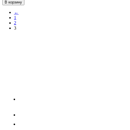
В корзину
←
1
2
3
ПРОФЕССИОНА
ПОТРЕБИТЕЛЯМ
Промышленная упаковка под любые цели,
продукция с широким диапазоном характеристик
Конкурентные цены от производителя
Высокое качество продукции, работаем по