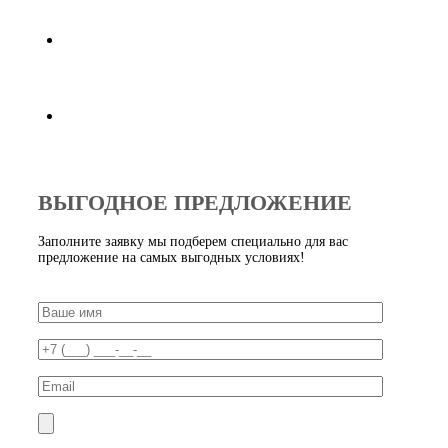
30000 рублей
Индивидуальный подход к потребностям каждого
клиента,
предложим оптимальные варианты
Продукция всегда в наличии в нужном объеме
ВЫГОДНОЕ ПРЕДЛОЖЕНИЕ
Заполните заявку мы подберем специально для вас
предложение на самых выгодных условиях!