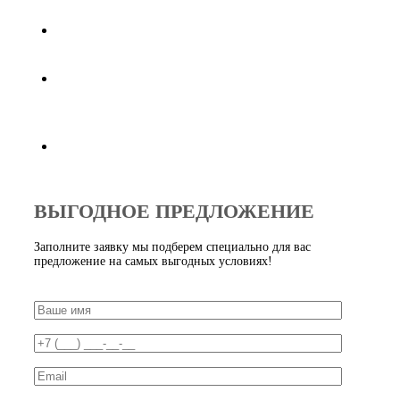
международным стандартам
Доставка по Москве от 3-х дней при заказе от
30000 рублей
Индивидуальный подход к потребностям каждого
клиента,
предложим оптимальные варианты
Продукция всегда в наличии в нужном объеме
ВЫГОДНОЕ ПРЕДЛОЖЕНИЕ
Заполните заявку мы подберем специально для вас
предложение на самых выгодных условиях!